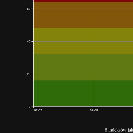
60
40
20
0
07-07
07-08
6 indeksów jak