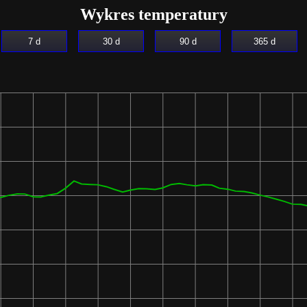
Wykres temperatury
7 d
30 d
90 d
365 d