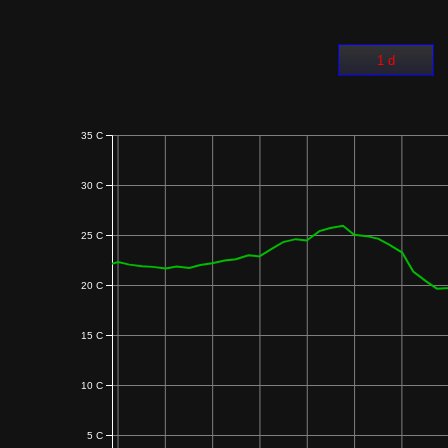
1 d
35 C
30 C
25 C
20 C
15 C
10 C
5 C