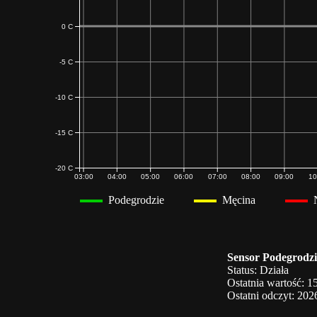
0 C
-5 C
-10 C
-15 C
-20 C
03:00
04:00
05:00
06:00
07:00
08:00
09:00
10
Podegrodzie
Męcina
Sensor Podegrodzi
Status: Działa
Ostatnia wartość: 1
Ostatni odczyt: 202