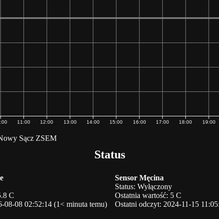
:00
11:00
12:00
13:00
14:00
15:00
16:00
17:00
18:00
19:00
Nowy Sącz ZSEM
Status
e
Sensor Męcina
Status: Wyłączony
5.8 C
Ostatnia wartość: 5 C
6-08-08 02:52:14 (1< minuta temu)
Ostatni odczyt: 2024-11-15 11:05