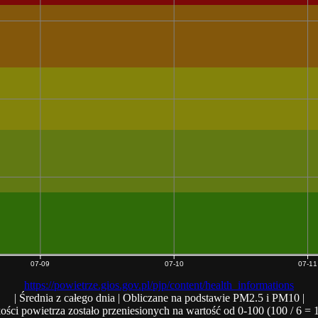
07-09
07-10
07-11
https://powietrze.gios.gov.pl/pjp/content/health_informations
| Średnia z całego dnia | Obliczane na podstawie PM2.5 i PM10 |
ości powietrza zostało przeniesionych na wartość od 0-100 (100 / 6 = 1