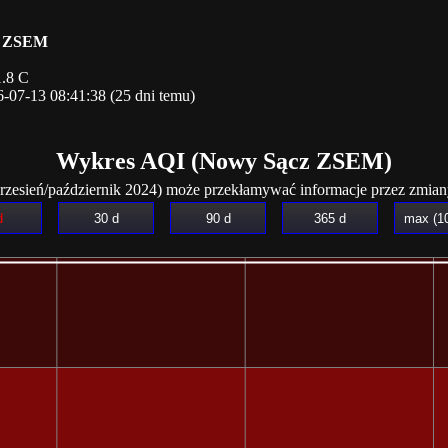
z ZSEM
1.8 C
6-07-13 08:41:38 (25 dni temu)
Wykres AQI (Nowy Sącz ZSEM)
rzesień/październik 2024) może przekłamywać informacje przez zmiany 
d
30 d
90 d
365 d
max (1