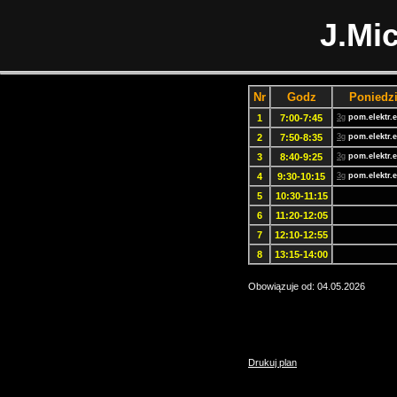
J.Mic
Nr
Godz
Poniedzi
1
7:00-7:45
3g
pom.elektr.e
2
7:50-8:35
3g
pom.elektr.e
3
8:40-9:25
3g
pom.elektr.e
4
9:30-10:15
3g
pom.elektr.e
5
10:30-11:15
6
11:20-12:05
7
12:10-12:55
8
13:15-14:00
Obowiązuje od: 04.05.2026
Drukuj plan