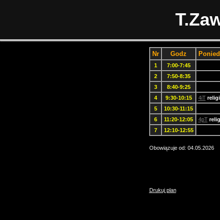
T.Zaw
Nr
Godz
Ponied
1
7:00-7:45
2
7:50-8:35
3
8:40-9:25
4
9:30-10:15
4iT
relig
5
10:30-11:15
6
11:20-12:05
4pT
reli
7
12:10-12:55
Obowiązuje od: 04.05.2026
Drukuj plan