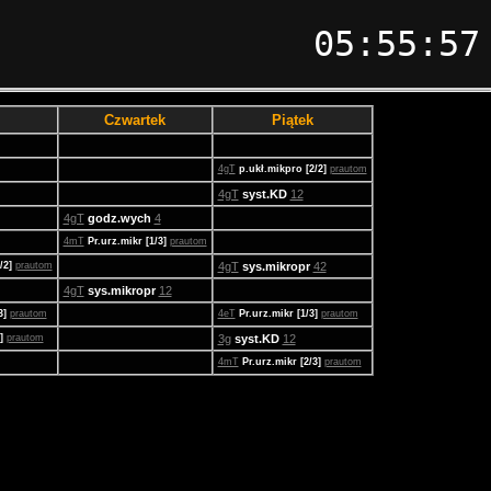
05:55:57
Czwartek
Piątek
4gT
p.ukł.mikpro [2/2]
prautom
4gT
syst.KD
12
4gT
godz.wych
4
4mT
Pr.urz.mikr [1/3]
prautom
/2]
prautom
4gT
sys.mikropr
42
4gT
sys.mikropr
12
3]
prautom
4eT
Pr.urz.mikr [1/3]
prautom
3]
prautom
3g
syst.KD
12
4mT
Pr.urz.mikr [2/3]
prautom