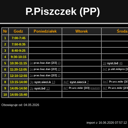
P.Piszczek (PP)
Nr
Godz
Poniedziałek
Wtorek
Środa
1
7:00-7:45
2
7:50-8:35
3
8:40-9:25
4
9:30-10:15
5
10:30-11:15
1p
prac.baz.dan [2/2]
15
2d
syst.bd
46
6
11:20-12:05
1p
prac.baz.dan [2/2]
15
4gT
p.ukł.mikpro [1
7
12:10-12:55
1p
prac.baz.dan [2/2]
15
8
13:15-14:00
3g
syst.sieci.k
13
4gT
syst.sieci.k
7
4mT
Pr.urz.mikr [3/
9
14:05-14:50
2p
syst.bd
13
4eT
Pr.urz.mikr [3/3]
prautom
4eT
Pr.urz.mikr [2/
10
14:55-15:40
Obowiązuje od: 04.05.2026
import z 16.06.2026 07:57:12