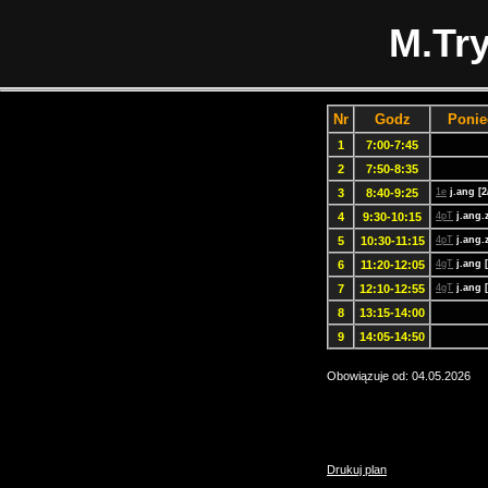
M.Tr
Nr
Godz
Ponie
1
7:00-7:45
2
7:50-8:35
3
8:40-9:25
1e
j.ang [2
4
9:30-10:15
4pT
j.ang.
5
10:30-11:15
4pT
j.ang.
6
11:20-12:05
4gT
j.ang 
7
12:10-12:55
4gT
j.ang 
8
13:15-14:00
9
14:05-14:50
Obowiązuje od: 04.05.2026
Drukuj plan