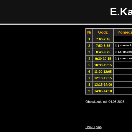
E.Ka
Nr
Godz
Poniedz
1
7:00-7:45
2
7:50-8:35
2f
j.niemieck
3
8:40-9:25
1f
j.niem.zaw
4
9:30-10:15
1f
j.niem.zaw
5
10:30-11:15
6
11:20-12:05
7
12:10-12:55
8
13:15-14:00
9
14:05-14:50
Obowiązuje od: 04.05.2026
Drukuj plan