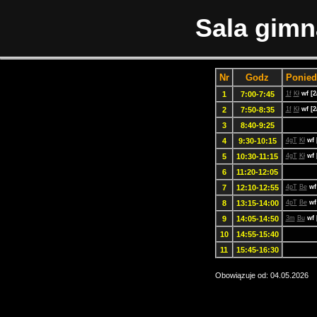
Sala gimn
Nr
Godz
Ponied
1
7:00-7:45
1f
Kł
wf [2
2
7:50-8:35
1f
Kł
wf [2
3
8:40-9:25
4
9:30-10:15
4gT
Kł
wf 
5
10:30-11:15
4gT
Kł
wf 
6
11:20-12:05
7
12:10-12:55
4pT
Be
wf
8
13:15-14:00
4pT
Be
wf
9
14:05-14:50
3m
Bu
wf 
10
14:55-15:40
11
15:45-16:30
Obowiązuje od: 04.05.2026