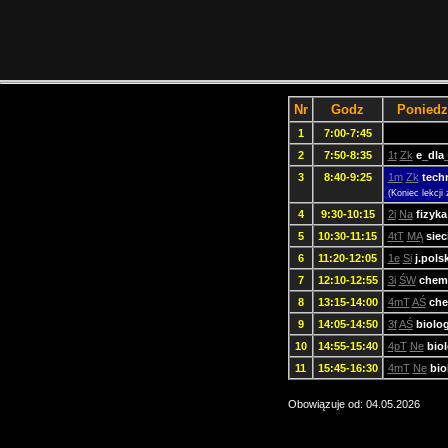
Nr
Godz
Poniedz
1
7:00-7:45
2
7:50-8:35
1t
Zk
e_dla
3
8:40-9:25
1m
Zk
tech
(Koniec lekcji
4
9:30-10:15
2i
Na
fizyka
5
10:30-11:15
4tT
MĄ
sie
6
11:20-12:05
1e
Si
j.polsk
7
12:10-12:55
3i
ŚW
chem
8
13:15-14:00
4mT
AŚ
che
9
14:05-14:50
3f
AŚ
biolog
10
14:55-15:40
4pT
Ne
biol
11
15:45-16:30
4mT
Ne
bio
Obowiązuje od: 04.05.2026