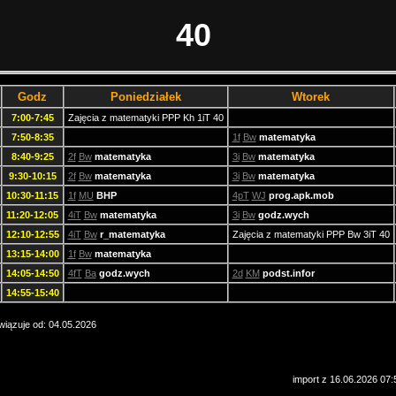
40
Godz
Poniedziałek
Wtorek
7:00-7:45
Zajęcia z matematyki PPP Kh 1iT 40
7:50-8:35
1f
Bw
matematyka
8:40-9:25
2f
Bw
matematyka
3i
Bw
matematyka
9:30-10:15
2f
Bw
matematyka
3i
Bw
matematyka
10:30-11:15
1f
MU
BHP
4pT
WJ
prog.apk.mob
11:20-12:05
4iT
Bw
matematyka
3i
Bw
godz.wych
12:10-12:55
4iT
Bw
r_matematyka
Zajęcia z matematyki PPP Bw 3iT 40
13:15-14:00
1f
Bw
matematyka
14:05-14:50
4fT
Ba
godz.wych
2d
KM
podst.infor
14:55-15:40
iązuje od: 04.05.2026
import z 16.06.2026 07: