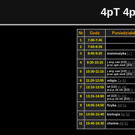
4pT 4p
Nr
Godz
Poniedziałe
1
7:00-7:45
2
7:50-8:35
3
8:40-9:25
matematyka
Łj
7
4
9:30-10:15
j.ang.zaw [1/2]
Mt
10
prac.apk.mob [2/2]
5
10:30-11:15
j.ang.zaw [1/2]
Mt
10
prac.apk.mob [2/2]
6
11:20-12:05
religia
Za
42
7
12:10-12:55
wf [1/2]
Be
sg4
pra.p.str.ob [2/2]
Sr
8
13:15-14:00
wf [1/2]
Be
sg4
pra.p.str.ob [2/2]
Sr
9
14:05-14:50
fizyka
JW
51
10
14:55-15:40
biologia
Ne
52
11
15:45-16:30
chemia
AŚ
51