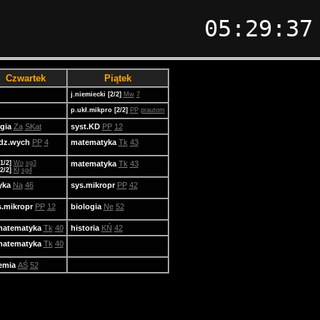
05:29:37
Czwartek
Piątek
j.niemiecki [2/2]
Mw
7
p.ukł.mikpro [2/2]
PP
prautom
igia
Za
SKat
syst.KD
PP
12
dz.wych
PP
4
matematyka
Tk
43
[1/2]
Wo
sg3
matematyka
Tk
43
[2/2]
Kł
sg4
zyka
Na
46
sys.mikropr
PP
42
s.mikropr
PP
12
biologia
Ne
52
matematyka
Tk
40
historia
KŃ
42
matematyka
Tk
40
emia
AŚ
52