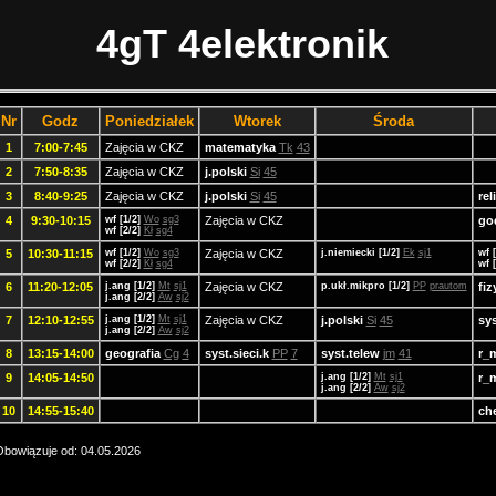
4gT 4elektronik
Nr
Godz
Poniedziałek
Wtorek
Środa
1
7:00-7:45
Zajęcia w CKZ
matematyka
Tk
43
2
7:50-8:35
Zajęcia w CKZ
j.polski
Si
45
3
8:40-9:25
Zajęcia w CKZ
j.polski
Si
45
rel
4
9:30-10:15
wf [1/2]
Wo
sg3
Zajęcia w CKZ
go
wf [2/2]
Kł
sg4
5
10:30-11:15
wf [1/2]
Wo
sg3
Zajęcia w CKZ
j.niemiecki [1/2]
Ek
sj1
wf 
wf [2/2]
Kł
sg4
wf 
6
11:20-12:05
j.ang [1/2]
Mt
sj1
Zajęcia w CKZ
p.ukł.mikpro [1/2]
PP
prautom
fi
j.ang [2/2]
Aw
sj2
7
12:10-12:55
j.ang [1/2]
Mt
sj1
Zajęcia w CKZ
j.polski
Si
45
sy
j.ang [2/2]
Aw
sj2
8
13:15-14:00
geografia
Cg
4
syst.sieci.k
PP
7
syst.telew
jm
41
r_
9
14:05-14:50
j.ang [1/2]
Mt
sj1
r_
j.ang [2/2]
Aw
sj2
10
14:55-15:40
ch
bowiązuje od: 04.05.2026