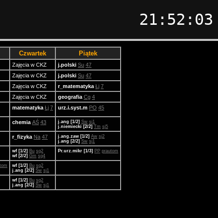
21:52:03
Czwartek
Piątek
Zajęcia w CKZ
j.polski
Su
47
Zajęcia w CKZ
j.polski
Su
47
Zajęcia w CKZ
r_matematyka
Łj
7
Zajęcia w CKZ
geografia
Cg
4
matematyka
Łj
7
urz.i.syst.m
PO
45
chemia
AŚ
43
j.ang [1/2]
Sw
sj1
j.niemiecki [2/2]
Tm
sj5
r_fizyka
Na
47
j.ang.zaw [1/2]
Aw
sj2
j.ang [2/2]
Sw
sj1
wf [1/2]
Bu
sg2
Pr.urz.mikr [1/3]
PP
prautom
wf [2/2]
Gm
sg4
utom
wf [1/2]
Bu
sg2
j.ang [2/2]
Sw
sj1
wf [1/2]
Bu
sg2
j.ang [2/2]
Sw
sj1