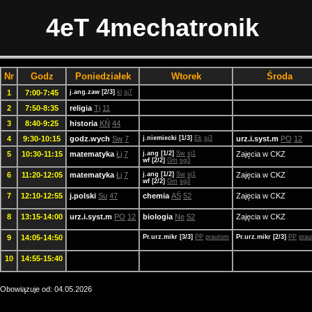
4eT 4mechatronik
Nr
Godz
Poniedziałek
Wtorek
Środa
1
7:00-7:45
j.ang.zaw [2/3]
kl
sj7
2
7:50-8:35
religia
Tj
11
3
8:40-9:25
historia
KŃ
44
4
9:30-10:15
godz.wych
Sw
7
j.niemiecki [1/3]
Ek
sj3
urz.i.syst.m
PO
12
5
10:30-11:15
matematyka
Łj
7
j.ang [1/2]
Sw
sj1
Zajęcia w CKZ
wf [2/2]
Gm
sg3
6
11:20-12:05
matematyka
Łj
7
j.ang [1/2]
Sw
sj1
Zajęcia w CKZ
wf [2/2]
Gm
sg3
7
12:10-12:55
j.polski
Su
47
chemia
AŚ
52
Zajęcia w CKZ
8
13:15-14:00
urz.i.syst.m
PO
12
biologia
Ne
52
Zajęcia w CKZ
9
14:05-14:50
Pr.urz.mikr [3/3]
PP
prautom
Pr.urz.mikr [2/3]
PP
pra
10
14:55-15:40
Obowiązuje od: 04.05.2026