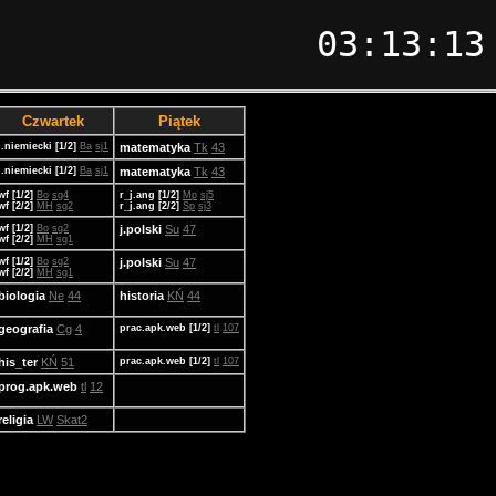
03:13:13
Czwartek
Piątek
j.niemiecki [1/2]
Ba
sj1
matematyka
Tk
43
j.niemiecki [1/2]
Ba
sj1
matematyka
Tk
43
wf [1/2]
Bo
sg4
r_j.ang [1/2]
Mp
sj5
wf [2/2]
MH
sg2
r_j.ang [2/2]
Sp
sj3
wf [1/2]
Bo
sg2
j.polski
Su
47
wf [2/2]
MH
sg1
wf [1/2]
Bo
sg2
j.polski
Su
47
wf [2/2]
MH
sg1
biologia
Ne
44
historia
KŃ
44
geografia
Cg
4
prac.apk.web [1/2]
tl
107
his_ter
KŃ
51
prac.apk.web [1/2]
tl
107
prog.apk.web
tl
12
religia
LW
Skat2