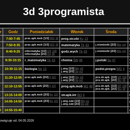
3d 3programista
r
Godz
Poniedziałek
Wtorek
Środa
1
7:00-7:45
prac.apk.mob [1/2]
WG
38
prog.str.obi
Kv
13
2
7:50-8:35
prac.apk.mob [1/2]
WG
38
matematyka
Tk
43
j.niemiecki [2/2]
Mw
sj4
3
8:40-9:25
informatyka [1/2]
DR
108
godz.wych
Tk
43
j.niemiecki [2/2]
Mw
sj4
informatyka [2/2]
Dd
39
4
9:30-10:15
r_matematyka
Tk
43
chemia
ŚW
46
j.polski
Su
47
5
10:30-11:15
biologia
Ne
13
j.ang [1/2]
Mp
sj5
podst.progra
WG
4
j.ang [2/2]
Sp
sj3
6
11:20-12:05
prac.apk.web [2/2]
tl
107
j.ang [1/2]
Mp
sj5
pra.str.apk. [1/2]
DP
109
j.ang [2/2]
Sp
sj3
pra.str.apk. [2/2]
WJ
39
7
12:10-12:55
prac.apk.web [2/2]
tl
107
prog.apk.mob
WJ
48
pra.str.apk. [1/2]
DP
109
pra.str.apk. [2/2]
WJ
39
8
13:15-14:00
prac.apk.mob [2/2]
Kv
107
str.apk.int
WJ
4
9
14:05-14:50
prac.apk.mob [2/2]
Kv
107
j.ang.zaw [1/2]
Mp
sj1
j.ang.zaw [2/2]
Sp
sj6
0
14:55-15:40
owiązuje od: 04.05.2026