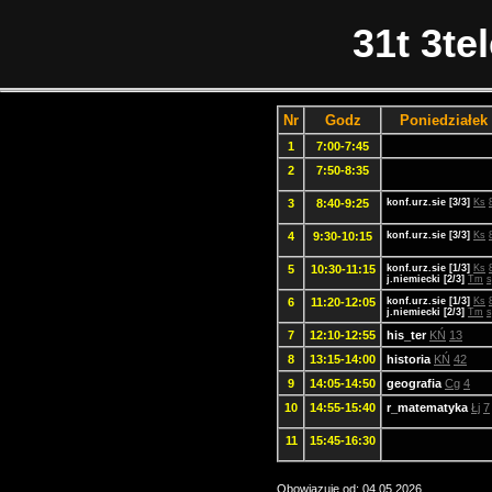
31t 3te
Nr
Godz
Poniedziałek
1
7:00-7:45
2
7:50-8:35
3
8:40-9:25
konf.urz.sie [3/3]
Ks
4
9:30-10:15
konf.urz.sie [3/3]
Ks
5
10:30-11:15
konf.urz.sie [1/3]
Ks
j.niemiecki [2/3]
Tm
s
6
11:20-12:05
konf.urz.sie [1/3]
Ks
j.niemiecki [2/3]
Tm
s
7
12:10-12:55
his_ter
KŃ
13
8
13:15-14:00
historia
KŃ
42
9
14:05-14:50
geografia
Cg
4
10
14:55-15:40
r_matematyka
Łj
7
11
15:45-16:30
Obowiązuje od: 04.05.2026