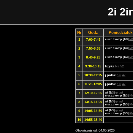
2i 2
Nr
Godz
Poniedziałek
1
7:00-7:45
e.urz.t.komp [1/3]
M
2
7:50-8:35
e.urz.t.komp [1/3]
M
3
8:40-9:25
e.urz.t.komp [1/3]
M
4
9:30-10:15
fizyka
Na
52
5
10:30-11:15
j.polski
Su
47
6
11:20-12:05
j.polski
Su
47
7
12:10-12:55
wf [1/3]
gr
sg3
e.urz.t.komp [3/3]
K
8
13:15-14:00
wf [1/3]
gr
sg3
e.urz.t.komp [3/3]
K
9
14:05-14:50
wf [1/3]
gr
sg2
e.urz.t.komp [3/3]
K
10
14:55-15:40
Obowiązuje od: 04.05.2026