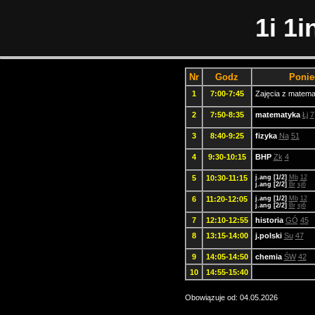
1i 1
Nr
Godz
Ponie
1
7:00-7:45
Zajęcia z matema
2
7:50-8:35
matematyka
Łj
7
3
8:40-9:25
fizyka
Na
51
4
9:30-10:15
BHP
Zk
4
5
10:30-11:15
j.ang [1/2]
Mb
12
j.ang [2/2]
Br
sj6
6
11:20-12:05
j.ang [1/2]
Mb
12
j.ang [2/2]
Br
sj6
7
12:10-12:55
historia
GÓ
45
8
13:15-14:00
j.polski
Su
47
9
14:05-14:50
chemia
ŚW
42
10
14:55-15:40
Obowiązuje od: 04.05.2026