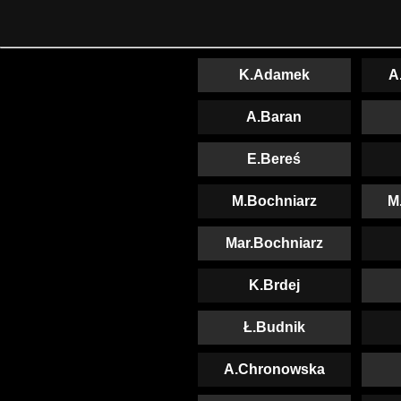
K.Adamek
A
A.Baran
E.Bereś
M.Bochniarz
M
Mar.Bochniarz
K.Brdej
Ł.Budnik
A.Chronowska