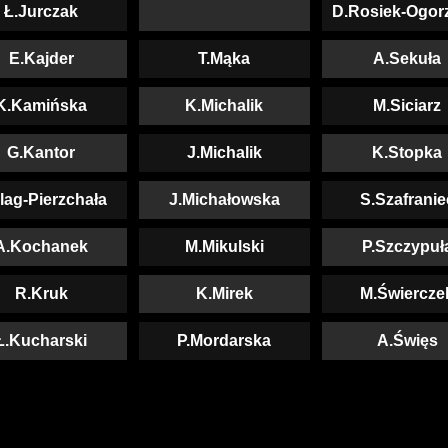
Ł.Jurczak
D.Rosiek-Ogor
E.Kajder
T.Mąka
A.Sekuła
K.Kamińska
K.Michalik
M.Siciarz
G.Kantor
J.Michalik
K.Stopka
lag-Pierzchała
J.Michałowska
S.Szafranie
A.Kochanek
M.Mikulski
P.Szczypuł
R.Kruk
K.Mirek
M.Świercze
Ł.Kucharski
P.Mordarska
A.Święs