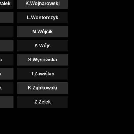
załek
K.Wojnarowski
L.Wontorczyk
M.Wójcik
A.Wójs
c
S.Wysowska
a
T.Zawiślan
k
K.Ząbkowski
Z.Zelek