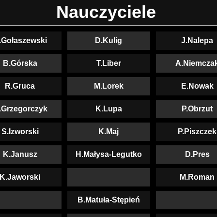
Nauczyciele
.Gołaszewski
D.Kulig
J.Nalepa
B.Górska
T.Liber
A.Niemcza
R.Gruca
M.Lorek
E.Nowak
.Grzegorczyk
K.Lupa
P.Obrzut
S.Izworski
K.Maj
P.Piszczek
K.Janusz
H.Małysa-Legutko
D.Pres
K.Jaworski
M.Roman
B.Matuła-Stępień